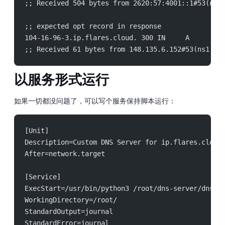
;; Received 504 bytes from 2620:57:4001::1#53(ns0
;; expected opt record in response
104-16-96-3.ip.flares.cloud. 300 IN     A       1
;; Received 61 bytes from 148.135.6.152#53(ns1.ip
以服务形式运行
如果一切都没问题了，可以写个 systemctl 服务 /etc/systemd/system/dns-server.service 保持脚本运行：
[Unit]
Description=Custom DNS Server for ip.flares.cloud
After=network.target
[Service]
ExecStart=/usr/bin/python3 /root/dns-server/dns_s
WorkingDirectory=/root/
StandardOutput=journal
StandardError=journal