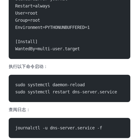
Restart=always
User=root
Group=root
Environment=PYTHONUNBUFFERED=1
[Install]
WantedBy=multi-user.target
执行以下命令启动：
sudo systemctl daemon-reload
sudo systemctl restart dns-server.service
查阅日志：
journalctl -u dns-server.service -f