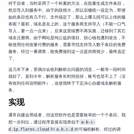
对于后者，当时采用了一个朴素的方法，在 Excel 批量生成 Zone 文件条目，
然后导入到 DNS 服务中。由于 Cloudflare 的 IPv4 段很大，所以后缀统一设定为 .0 ，即便
如此条目也有几千行。Zone 文件搞定了，那么上哪儿找可以上传 Zone 的 DNS 服
务呢？最初，域名是在 Godaddy 上的，这个服务商支持导入 Zone（不能一口气
导入，要一点一点来）。后来这里续费不再实惠，迁移到了其它
域名注册商。由于网站是纯公益的项目、担心钱包遭到 “DDOS 攻击”，不
敢使用任何按量付费的服务，需要寻找支持导入数千条目的免费 DNS
服务。经过一番调查，能免费做到这一点提供商很少，最终选定
了 GeoScaling。
这几年下来，issue 里偶尔会收到 GeoScaling 解析出问题的消息，一般等一段时间
就好了。直到今年，解析服务长时间挂掉，账号也登不上了（没
有收到任何说明邮件），迫使我终于下定决心自建 DNS 域名解析服
务。
Python 实现
通常自建 DNS 会用 dnsmaq 或者 bind，但这些软件也是需要枚举 Zone 的一个个条目。我
a-b-c-
想一步到位，通过程序直接实现类似于
d.ip.flares.cloud
a.b.c.d
到
的可编程解析。经过的调