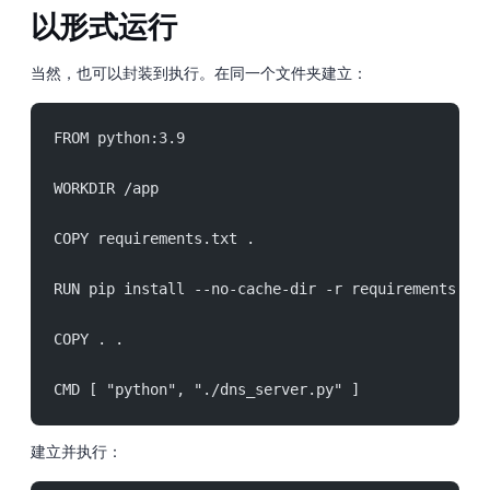
以 Docker 形式运行
当然，也可以封装到 Docker 执行。在同一个文件夹建立 Dockerfile：
FROM python:3.9
WORKDIR /app
COPY requirements.txt .
RUN pip install --no-cache-dir -r requirements.tx
COPY . .
CMD [ "python", "./dns_server.py" ]
建立 Docker 并执行：