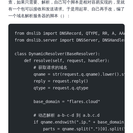
查，如果只需要 A、AAAA 解析，自己写个脚本是相对容易实现的，Python 里就
有一个 pip 包 dnslib 可以接收和发送 DNS 请求。于是用 AI 起草、自己再手改，编了
一个 DNS 域名解析服务器的脚本（
）：
from dnslib import DNSRecord, QTYPE, RR, A, AAAA
from dnslib.server import DNSServer, DNSHandler, 
class DynamicResolver(BaseResolver):
    def resolve(self, request, handler):
        # 获取请求的域名
        qname = str(request.q.qname).lower().stri
        reply = request.reply()
        qtype = request.q.qtype
        base_domain = "flares.cloud"
        # 动态解析 a-b-c-d 到 a.b.c.d
        if qname.endswith(".ip." + base_domain):
            parts = qname.split(".")[0].split("-"