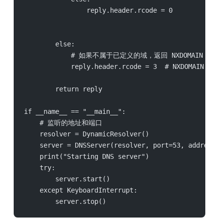
                reply.header.rcode = 0
        else:
            # 如果不属于已定义的域，返回 NXDOMAIN
            reply.header.rcode = 3  # NXDOMAIN
        return reply
if __name__ == "__main__":
    # 监听的地址和端口
    resolver = DynamicResolver()
    server = DNSServer(resolver, port=53, address
    print("Starting DNS server")
    try:
        server.start()
    except KeyboardInterrupt:
        server.stop()