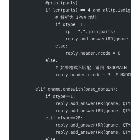
            #print(parts)
            if len(parts) == 4 and all(p.isdigit(
                # 解析为 IPv4 地址
                if qtype==1:
                    ip = ".".join(parts)
                    reply.add_answer(RR(qname, QT
                else:
                    reply.header.rcode = 0
            else:
                # 如果格式不匹配，返回 NXDOMAIN
                reply.header.rcode = 3  # NXDOMAI
        elif qname.endswith(base_domain):
            if qtype==1:
                reply.add_answer(RR(qname, QTYPE.
                reply.add_answer(RR(qname, QTYPE.
            elif qtype==28:
                reply.add_answer(RR(qname, QTYPE.
                reply.add_answer(RR(qname, QTYPE.
            else: